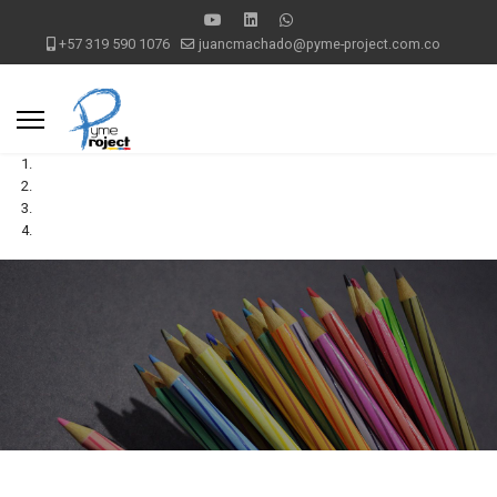
+57 319 590 1076
juancmachado@pyme-project.com.co
Creatividad es tener nuevas ideas, Innovación es
implementarlas